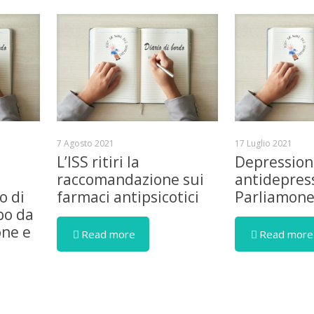
7 Agosto 2021
17 Luglio 2021
L’ISS ritiri la
Depression
raccomandazione sui
antidepress
o di
farmaci antipsicotici
Parliamon
bo da
one e
Read more
Read more