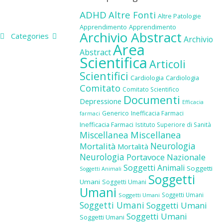
ADHD
Altre Fonti
Altre Patologie
Apprendimento
Apprendimento
Archivio Abstract
Categories
Archivio
Area
Abstract
Scientifica
Articoli
Scientifici
Cardiologia
Cardiologia
Comitato
Comitato Scientifico
Documenti
Depressione
Efficacia
Generico
Inefficacia Farmaci
farmaci
Inefficacia Farmaci
Istituto Superiore di Sanità
Miscellanea
Miscellanea
Neurologia
Mortalità
Mortalità
Neurologia
Portavoce Nazionale
Soggetti Animali
Soggetti
Soggetti Animali
Soggetti
Umani
Soggetti Umani
Umani
Soggetti Umani
Soggetti Umani
Soggetti Umani
Soggetti Umani
Soggetti Umani
Soggetti Umani