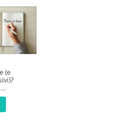
e (e
ivi)?
e…