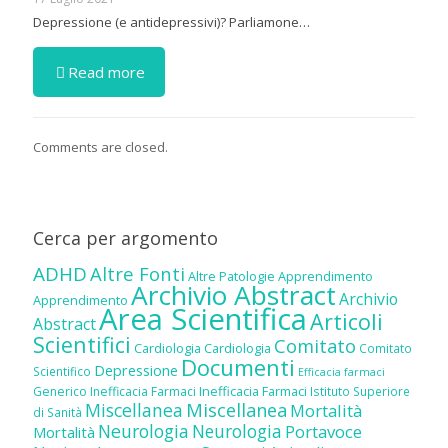
Depressione (e antidepressivi)? Parliamone…
Read more
Comments are closed.
Cerca per argomento
ADHD
Altre Fonti
Altre Patologie
Apprendimento
Archivio Abstract
Archivio
Apprendimento
Area Scientifica
Articoli
Abstract
Scientifici
Comitato
Cardiologia
Cardiologia
Comitato
Documenti
Depressione
Scientifico
Efficacia farmaci
Inefficacia Farmaci
Generico
Inefficacia Farmaci
Istituto Superiore
Miscellanea
Miscellanea
Mortalità
di Sanità
Neurologia
Neurologia
Portavoce
Mortalità