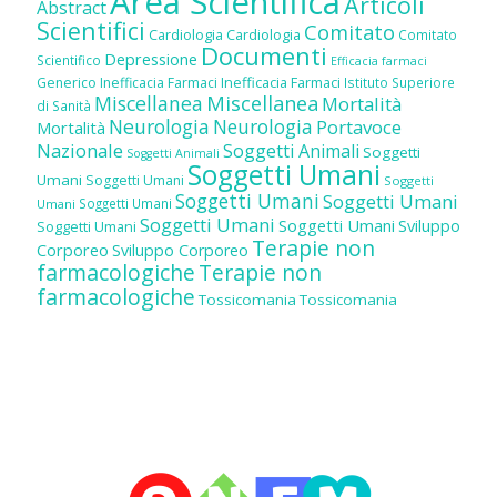
Area Scientifica
Articoli
Abstract
Scientifici
Comitato
Cardiologia
Cardiologia
Comitato
Documenti
Depressione
Scientifico
Efficacia farmaci
Inefficacia Farmaci
Generico
Inefficacia Farmaci
Istituto Superiore
Miscellanea
Miscellanea
Mortalità
di Sanità
Neurologia
Neurologia
Portavoce
Mortalità
Nazionale
Soggetti Animali
Soggetti
Soggetti Animali
Soggetti Umani
Umani
Soggetti Umani
Soggetti
Soggetti Umani
Soggetti Umani
Soggetti Umani
Umani
Soggetti Umani
Soggetti Umani
Sviluppo
Soggetti Umani
Terapie non
Corporeo
Sviluppo Corporeo
farmacologiche
Terapie non
farmacologiche
Tossicomania
Tossicomania