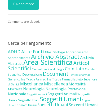
Read more
Comments are closed.
Cerca per argomento
ADHD
Altre Fonti
Altre Patologie
Apprendimento
Archivio Abstract
Archivio
Apprendimento
Area Scientifica
Articoli
Abstract
Scientifici
Comitato
Cardiologia
Cardiologia
Comitato
Documenti
Depressione
Scientifico
Efficacia farmaci
Inefficacia Farmaci
Generico
Inefficacia Farmaci
Istituto Superiore
Miscellanea
Miscellanea
Mortalità
di Sanità
Neurologia
Neurologia
Portavoce
Mortalità
Nazionale
Soggetti Animali
Soggetti
Soggetti Animali
Soggetti Umani
Umani
Soggetti Umani
Soggetti
Soggetti Umani
Soggetti Umani
Soggetti Umani
Umani