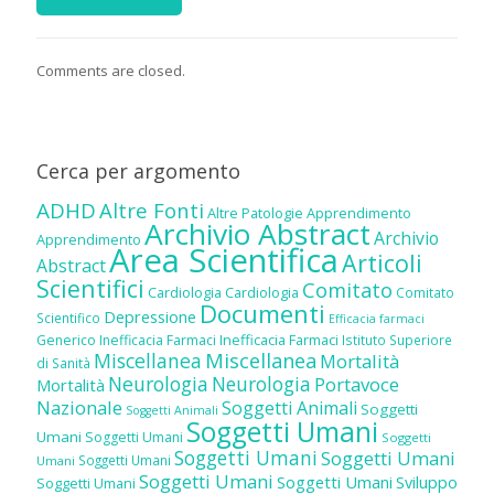
Comments are closed.
Cerca per argomento
ADHD
Altre Fonti
Altre Patologie
Apprendimento
Archivio Abstract
Archivio
Apprendimento
Area Scientifica
Articoli
Abstract
Scientifici
Comitato
Cardiologia
Cardiologia
Comitato
Documenti
Depressione
Scientifico
Efficacia farmaci
Inefficacia Farmaci
Generico
Inefficacia Farmaci
Istituto Superiore
Miscellanea
Miscellanea
Mortalità
di Sanità
Neurologia
Neurologia
Portavoce
Mortalità
Nazionale
Soggetti Animali
Soggetti
Soggetti Animali
Soggetti Umani
Umani
Soggetti Umani
Soggetti
Soggetti Umani
Soggetti Umani
Soggetti Umani
Umani
Soggetti Umani
Soggetti Umani
Sviluppo
Soggetti Umani