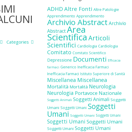
IMI
ADHD
Altre Fonti
Altre Patologie
 ALCUNI
Apprendimento
Apprendimento
Archivio Abstract
Archivio
Area
Abstract
Scientifica
Articoli
Categories
Scientifici
Cardiologia
Cardiologia
Comitato
Comitato Scientifico
Documenti
Depressione
Efficacia
Generico
Inefficacia Farmaci
farmaci
Inefficacia Farmaci
Istituto Superiore di Sanità
Miscellanea
Miscellanea
Neurologia
Mortalità
Mortalità
Neurologia
Portavoce Nazionale
Soggetti Animali
Soggetti
Soggetti Animali
Soggetti
Umani
Soggetti Umani
Umani
Soggetti Umani
Soggetti Umani
Soggetti Umani
Soggetti Umani
Soggetti Umani
Soggetti Umani