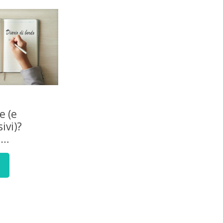
e (e
ivi)?
e…