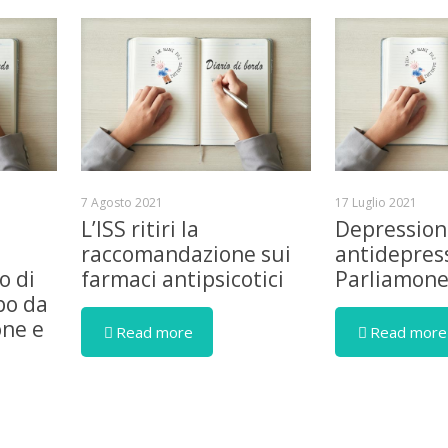
7 Agosto 2021
17 Luglio 2021
L’ISS ritiri la
Depression
raccomandazione sui
antidepress
o di
farmaci antipsicotici
Parliamon
bo da
one e
Read more
Read more