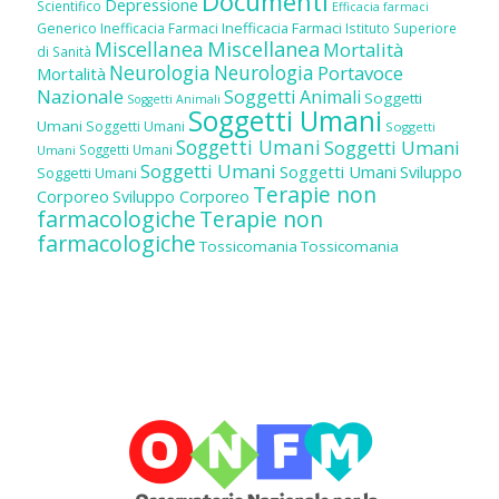
Documenti
Depressione
Scientifico
Efficacia farmaci
Inefficacia Farmaci
Generico
Inefficacia Farmaci
Istituto Superiore
Miscellanea
Miscellanea
Mortalità
di Sanità
Neurologia
Neurologia
Portavoce
Mortalità
Nazionale
Soggetti Animali
Soggetti
Soggetti Animali
Soggetti Umani
Umani
Soggetti Umani
Soggetti
Soggetti Umani
Soggetti Umani
Soggetti Umani
Umani
Soggetti Umani
Soggetti Umani
Sviluppo
Soggetti Umani
Terapie non
Corporeo
Sviluppo Corporeo
farmacologiche
Terapie non
farmacologiche
Tossicomania
Tossicomania