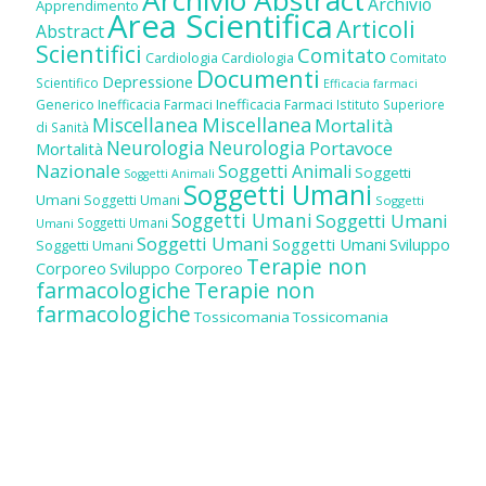
Archivio Abstract
Archivio
Apprendimento
Area Scientifica
Articoli
Abstract
Scientifici
Comitato
Cardiologia
Cardiologia
Comitato
Documenti
Depressione
Scientifico
Efficacia farmaci
Inefficacia Farmaci
Generico
Inefficacia Farmaci
Istituto Superiore
Miscellanea
Miscellanea
Mortalità
di Sanità
Neurologia
Neurologia
Portavoce
Mortalità
Nazionale
Soggetti Animali
Soggetti
Soggetti Animali
Soggetti Umani
Umani
Soggetti Umani
Soggetti
Soggetti Umani
Soggetti Umani
Soggetti Umani
Umani
Soggetti Umani
Soggetti Umani
Sviluppo
Soggetti Umani
Terapie non
Corporeo
Sviluppo Corporeo
farmacologiche
Terapie non
farmacologiche
Tossicomania
Tossicomania