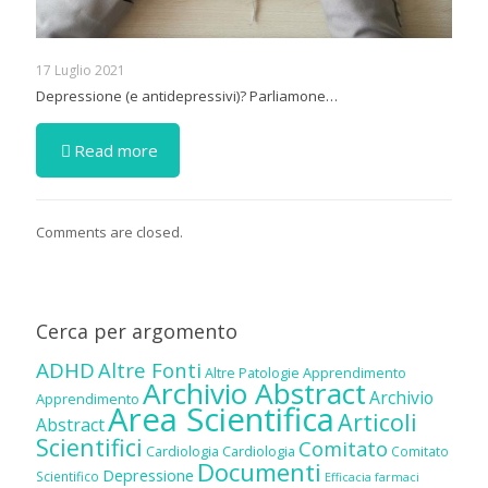
17 Luglio 2021
Depressione (e antidepressivi)? Parliamone…
Read more
Comments are closed.
Cerca per argomento
ADHD
Altre Fonti
Altre Patologie
Apprendimento
Archivio Abstract
Archivio
Apprendimento
Area Scientifica
Articoli
Abstract
Scientifici
Comitato
Cardiologia
Cardiologia
Comitato
Documenti
Depressione
Scientifico
Efficacia farmaci