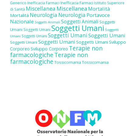
Inefficacia Farmaci
Generico
Inefficacia Farmaci
Istituto Superiore
Miscellanea
Miscellanea
Mortalità
di Sanità
Neurologia
Neurologia
Portavoce
Mortalità
Nazionale
Soggetti Animali
Soggetti
Soggetti Animali
Soggetti Umani
Umani
Soggetti Umani
Soggetti
Soggetti Umani
Soggetti Umani
Soggetti Umani
Umani
Soggetti Umani
Soggetti Umani
Sviluppo
Soggetti Umani
Terapie non
Corporeo
Sviluppo Corporeo
farmacologiche
Terapie non
farmacologiche
Tossicomania
Tossicomania