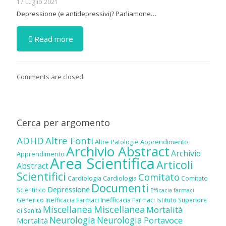
17 Luglio 2021
Depressione (e antidepressivi)? Parliamone…
Read more
Comments are closed.
Cerca per argomento
ADHD
Altre Fonti
Altre Patologie
Apprendimento
Archivio Abstract
Archivio
Apprendimento
Area Scientifica
Articoli
Abstract
Scientifici
Comitato
Cardiologia
Cardiologia
Comitato
Documenti
Depressione
Scientifico
Efficacia farmaci
Inefficacia Farmaci
Generico
Inefficacia Farmaci
Istituto Superiore
Miscellanea
Miscellanea
Mortalità
di Sanità
Neurologia
Neurologia
Portavoce
Mortalità