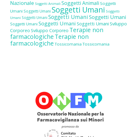
Nazionale
Soggetti Animali
Soggetti
Soggetti Animali
Soggetti Umani
Umani
Soggetti Umani
Soggetti
Soggetti Umani
Soggetti Umani
Soggetti Umani
Umani
Soggetti Umani
Soggetti Umani
Sviluppo
Soggetti Umani
Terapie non
Corporeo
Sviluppo Corporeo
farmacologiche
Terapie non
farmacologiche
Tossicomania
Tossicomania