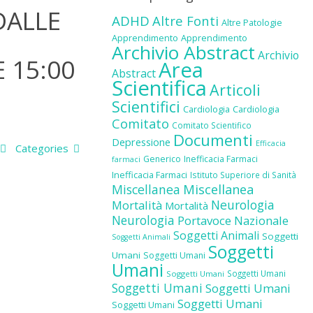
DALLE
ADHD
Altre Fonti
Altre Patologie
Apprendimento
Apprendimento
Archivio Abstract
Archivio
 15:00
Area
Abstract
Scientifica
Articoli
Scientifici
Cardiologia
Cardiologia
Comitato
Comitato Scientifico
Documenti
Depressione
Efficacia
Categories
Generico
Inefficacia Farmaci
farmaci
Inefficacia Farmaci
Istituto Superiore di Sanità
Miscellanea
Miscellanea
Neurologia
Mortalità
Mortalità
Neurologia
Portavoce Nazionale
Soggetti Animali
Soggetti
Soggetti Animali
Soggetti
Umani
Soggetti Umani
Umani
Soggetti Umani
Soggetti Umani
Soggetti Umani
Soggetti Umani
Soggetti Umani
Soggetti Umani