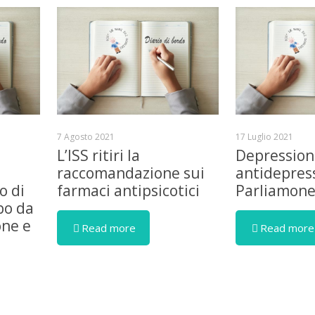
7 Agosto 2021
17 Luglio 2021
L’ISS ritiri la
Depression
raccomandazione sui
antidepress
o di
farmaci antipsicotici
Parliamon
bo da
one e
Read more
Read more