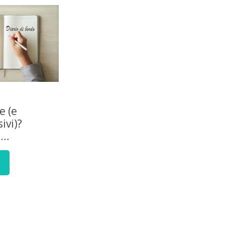
e (e
ivi)?
e…