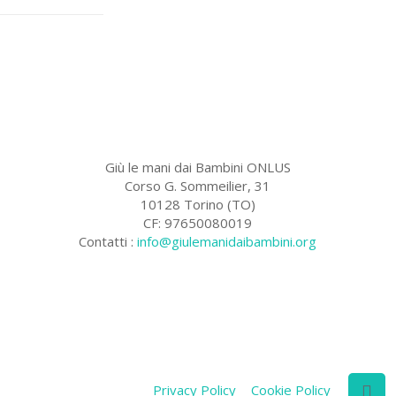
Giù le mani dai Bambini ONLUS
Corso G. Sommeilier, 31
10128 Torino (TO)
CF: 97650080019
Contatti :
info@giulemanidaibambini.org
Facebook
Vimeo
Privacy Policy
Cookie Policy