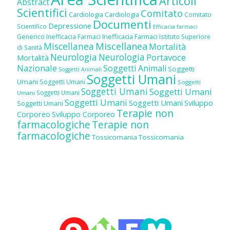
Articoli
Abstract
Scientifici
Comitato
Cardiologia
Cardiologia
Comitato
Documenti
Depressione
Scientifico
Efficacia farmaci
Inefficacia Farmaci
Generico
Inefficacia Farmaci
Istituto Superiore
Miscellanea
Miscellanea
Mortalità
di Sanità
Neurologia
Neurologia
Portavoce
Mortalità
Nazionale
Soggetti Animali
Soggetti
Soggetti Animali
Soggetti Umani
Umani
Soggetti Umani
Soggetti
Soggetti Umani
Soggetti Umani
Soggetti Umani
Umani
Soggetti Umani
Soggetti Umani
Sviluppo
Soggetti Umani
Terapie non
Corporeo
Sviluppo Corporeo
farmacologiche
Terapie non
farmacologiche
Tossicomania
Tossicomania