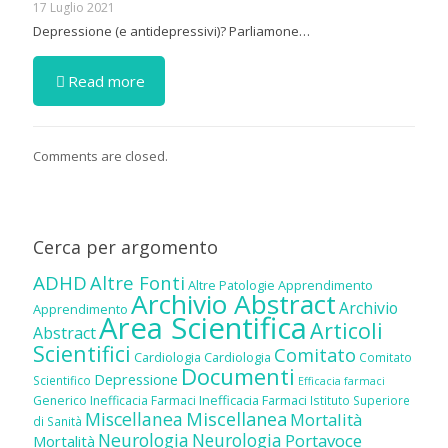
17 Luglio 2021
Depressione (e antidepressivi)? Parliamone…
Read more
Comments are closed.
Cerca per argomento
ADHD
Altre Fonti
Altre Patologie
Apprendimento
Archivio Abstract
Archivio
Apprendimento
Area Scientifica
Articoli
Abstract
Scientifici
Comitato
Cardiologia
Cardiologia
Comitato
Documenti
Depressione
Scientifico
Efficacia farmaci
Inefficacia Farmaci
Generico
Inefficacia Farmaci
Istituto Superiore
Miscellanea
Miscellanea
Mortalità
di Sanità
Neurologia
Neurologia
Portavoce
Mortalità