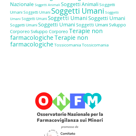
Nazionale
Soggetti Animali
Soggetti
Soggetti Animali
Soggetti Umani
Umani
Soggetti Umani
Soggetti
Soggetti Umani
Soggetti Umani
Soggetti Umani
Umani
Soggetti Umani
Soggetti Umani
Sviluppo
Soggetti Umani
Terapie non
Corporeo
Sviluppo Corporeo
farmacologiche
Terapie non
farmacologiche
Tossicomania
Tossicomania