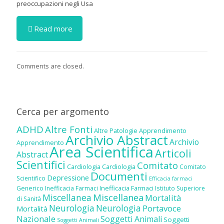
preoccupazioni negli Usa
Read more
Comments are closed.
Cerca per argomento
ADHD
Altre Fonti
Altre Patologie
Apprendimento
Archivio Abstract
Archivio
Apprendimento
Area Scientifica
Articoli
Abstract
Scientifici
Comitato
Cardiologia
Cardiologia
Comitato
Documenti
Depressione
Scientifico
Efficacia farmaci
Inefficacia Farmaci
Generico
Inefficacia Farmaci
Istituto Superiore
Miscellanea
Miscellanea
Mortalità
di Sanità
Neurologia
Neurologia
Portavoce
Mortalità
Nazionale
Soggetti Animali
Soggetti
Soggetti Animali