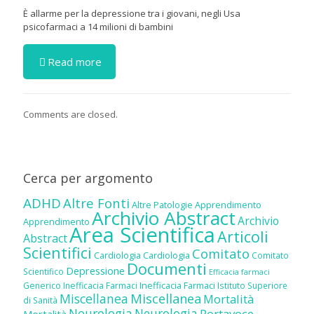
È allarme per la depressione tra i giovani, negli Usa
psicofarmaci a 14 milioni di bambini
Read more
Comments are closed.
Cerca per argomento
ADHD
Altre Fonti
Altre Patologie
Apprendimento
Archivio Abstract
Archivio
Apprendimento
Area Scientifica
Articoli
Abstract
Scientifici
Comitato
Cardiologia
Cardiologia
Comitato
Documenti
Depressione
Scientifico
Efficacia farmaci
Inefficacia Farmaci
Generico
Inefficacia Farmaci
Istituto Superiore
Miscellanea
Miscellanea
Mortalità
di Sanità
Neurologia
Neurologia
Portavoce
Mortalità