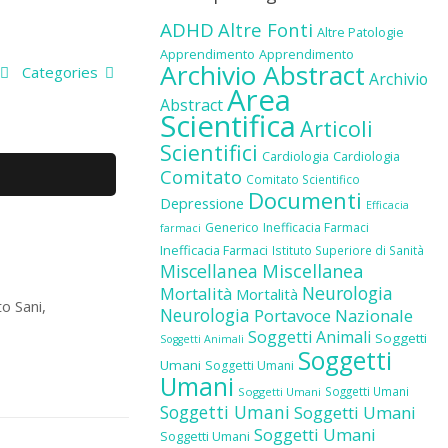
ADHD
Altre Fonti
Altre Patologie
Apprendimento
Apprendimento
Archivio Abstract
Categories
Archivio
Area
Abstract
Scientifica
Articoli
Scientifici
Cardiologia
Cardiologia
Comitato
Comitato Scientifico
Documenti
Depressione
Efficacia
Generico
Inefficacia Farmaci
farmaci
Inefficacia Farmaci
Istituto Superiore di Sanità
Miscellanea
Miscellanea
Neurologia
Mortalità
Mortalità
o Sani,
Neurologia
Portavoce Nazionale
Soggetti Animali
Soggetti
Soggetti Animali
Soggetti
Umani
Soggetti Umani
Umani
Soggetti Umani
Soggetti Umani
Soggetti Umani
Soggetti Umani
Soggetti Umani
Soggetti Umani