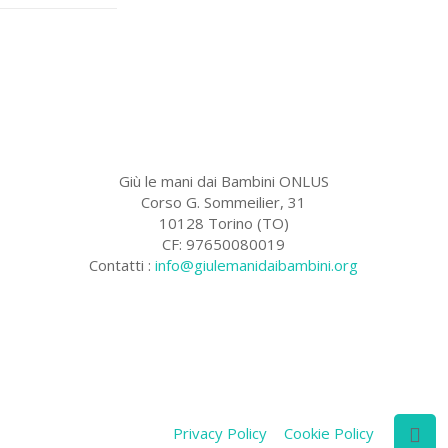
Giù le mani dai Bambini ONLUS
Corso G. Sommeilier, 31
10128 Torino (TO)
CF: 97650080019
Contatti :
info@giulemanidaibambini.org
Facebook
Vimeo
Privacy Policy
Cookie Policy