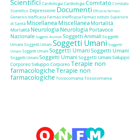
Scientifici
Comitato
Cardiologia
Cardiologia
Comitato
Documenti
Depressione
Scientifico
Efficacia farmaci
Inefficacia Farmaci
Generico
Inefficacia Farmaci
Istituto Superiore
Miscellanea
Miscellanea
Mortalità
di Sanità
Neurologia
Neurologia
Portavoce
Mortalità
Nazionale
Soggetti Animali
Soggetti
Soggetti Animali
Soggetti Umani
Umani
Soggetti Umani
Soggetti
Soggetti Umani
Soggetti Umani
Soggetti Umani
Umani
Soggetti Umani
Soggetti Umani
Sviluppo
Soggetti Umani
Terapie non
Corporeo
Sviluppo Corporeo
farmacologiche
Terapie non
farmacologiche
Tossicomania
Tossicomania