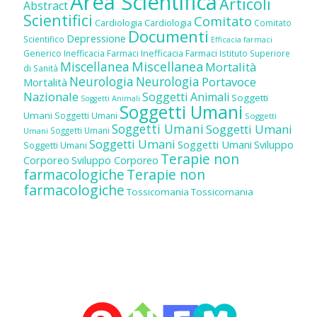
Area Scientifica
Articoli
Abstract
Scientifici
Comitato
Cardiologia
Cardiologia
Comitato
Documenti
Depressione
Scientifico
Efficacia farmaci
Inefficacia Farmaci
Generico
Inefficacia Farmaci
Istituto Superiore
Miscellanea
Miscellanea
Mortalità
di Sanità
Neurologia
Neurologia
Portavoce
Mortalità
Nazionale
Soggetti Animali
Soggetti
Soggetti Animali
Soggetti Umani
Umani
Soggetti Umani
Soggetti
Soggetti Umani
Soggetti Umani
Soggetti Umani
Umani
Soggetti Umani
Soggetti Umani
Sviluppo
Soggetti Umani
Terapie non
Corporeo
Sviluppo Corporeo
farmacologiche
Terapie non
farmacologiche
Tossicomania
Tossicomania