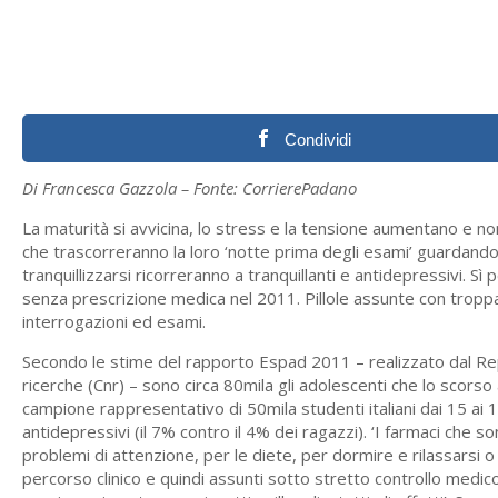
Condividi
Di Francesca Gazzola – Fonte: CorrierePadano
La maturità si avvicina, lo stress e la tensione aumentano e non
che trascorreranno la loro ‘notte prima degli esami’ guardando i
tranquillizzarsi ricorreranno a tranquillanti e antidepressivi. Sì
senza prescrizione medica nel 2011. Pillole assunte con troppa
interrogazioni ed esami.
Secondo le stime del rapporto Espad 2011 – realizzato dal Repar
ricerche (Cnr) – sono circa 80mila gli adolescenti che lo scorso
campione rappresentativo di 50mila studenti italiani dai 15 ai 1
antidepressivi (il 7% contro il 4% dei ragazzi). ‘I farmaci che s
problemi di attenzione, per le diete, per dormire e rilassarsi 
percorso clinico e quindi assunti sotto stretto controllo medic