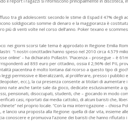
ndo il report i ragazzi si riforniscono principalmente in discoteca, in 
ffuso tra gli adolescenti: secondo le stime di Espad il 47% degli a
vincono soldigiocato somme di denaro e la maggioranza è costituit
aro più di venti volte nel corso dell’anno. Poker texano e scomme
o: nei giorni scorsi tale tema è approdato in Regione Emilia Ro
astri: “I nostri concittadini hanno speso nel 2010 circa 4.579 milio
e online’ – ha dichiarato Pollastri. ‘Piacenza – prosegue – è 61m
ispondenti ad 893 euro per cittadino, ossia il 2,96% del PIL provi
lità piacentina è molto lontana dal ricorso a questo tipo di gioch
 leggi permissive e liberalizzanti, al proliferare, presso i pubblici e
opoker, ecc.), la cui presenza consente ai titolari di aumentare i r
Sono nate anche tante sale da gioco, dedicate esclusivamente a que
si, pensionati, disoccupati, studenti, che – giocando in modo co
icati casi, riportati dai media cattolici, di alcuni baristi che, lib
cchinete” nel proprio locale. “Con la mia interrogazione – chiosa Pol
e lancio una proposta alla Regione: quella di dar vita, insieme alle 
ia conoscere e promuova l’azione dei baristi che hanno rifiutato i d