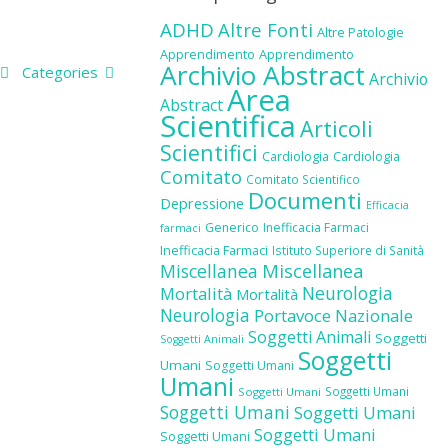
ADHD
Altre Fonti
Altre Patologie
Apprendimento
Apprendimento
Archivio Abstract
Categories
Archivio
Area
Abstract
Scientifica
Articoli
Scientifici
Cardiologia
Cardiologia
Comitato
Comitato Scientifico
Documenti
Depressione
Efficacia
Generico
Inefficacia Farmaci
farmaci
Inefficacia Farmaci
Istituto Superiore di Sanità
Miscellanea
Miscellanea
Neurologia
Mortalità
Mortalità
Neurologia
Portavoce Nazionale
Soggetti Animali
Soggetti
Soggetti Animali
Soggetti
Umani
Soggetti Umani
Umani
Soggetti Umani
Soggetti Umani
Soggetti Umani
Soggetti Umani
Soggetti Umani
Soggetti Umani