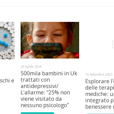
29 Aprile 2024
500mila bambini in Uk
18 Settembre 2023
trattati con
schi e
Esplorare l’
antidepressivi/
delle terap
L’allarme: “25% non
mediche: u
viene visitato da
integrato pe
nessuno psicologo”
benessere 