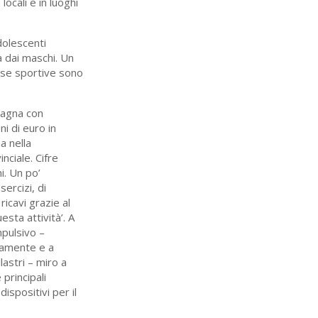
locali e in luoghi
dolescenti
a dai maschi. Un
sse sportive sono
magna con
ni di euro in
a nella
nciale. Cifre
i. Un po’
sercizi, di
icavi grazie al
sta attività’. A
mpulsivo –
eramente e a
lastri – miro a
principali
ispositivi per il