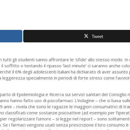
Tweet
 tutti gli studenti sanno affrontare le ‘sfide’ allo stesso modo. I
l soffitto o tentando il ripasso ‘last minute’ ci saranno anche col
 perché il 6% degli adolescenti italiani ha dichiarato di aver assunto
 leggerezza specialmente in periodi di forte stress come l’avvicin
to di Epidemiologia e Ricerca sui servizi sanitari del Consiglio n
 anno hanno fatto uso di psicofarmaci. L’indagine – che si basa sull
9 anni – rivela che sono le ragazze le maggiori consumatrici di tran
ono classificati come sostanze psicoattive (ad esempio per l’iperatt
o per regolarizzare l’umore – si legge nel report – sono solitament
o. Se i farmaci vengono usati senza prescrizione il loro consumo è 