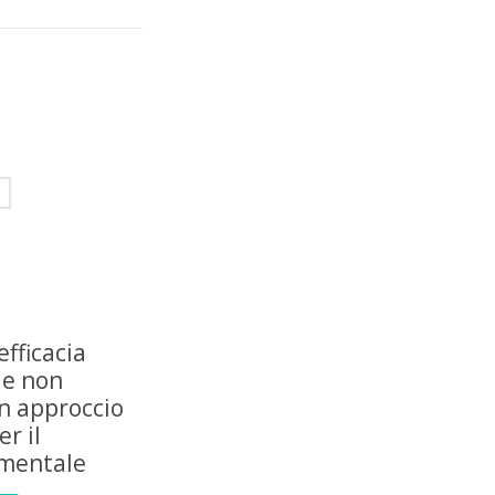
efficacia
ie non
n approccio
r il
mentale