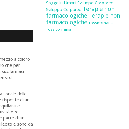
Soggetti Umani
Sviluppo Corporeo
Terapie non
Sviluppo Corporeo
farmacologiche
Terapie non
farmacologiche
Tossicomania
Tossicomania
n mezzo a coloro
oro che per
 psicofarmaci
arsi di
azionale delle
e risposte di un
quillanti e
ività e /o
e parte di un
illecito e sono da