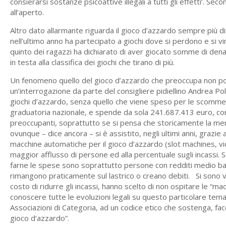
consierarsi sostanze psicoattive illegali a tutti gli effetti’. Seco
all’aperto.
Altro dato allarmante riguarda il gioco d’azzardo sempre più di
nell’ultimo anno ha partecipato a giochi dove si perdono e si 
quinto dei ragazzi ha dichiarato di aver giocato somme di den
in testa alla classifica dei giochi che tirano di più.
Un fenomeno quello del gioco d’azzardo che preoccupa non poc
un’interrogazione da parte del consigliere pidiellino Andrea Poll
giochi d’azzardo, senza quello che viene speso per le scommess
graduatoria nazionale, e spende da sola 241.687.413 euro, corr
preoccupanti, soprattutto se si pensa che storicamente la menta
ovunque – dice ancora – si è assistito, negli ultimi anni, grazie a
macchine automatiche per il gioco d’azzardo (slot machines, vide
maggior afflusso di persone ed alla percentuale sugli incassi. 
farne le spese sono soprattutto persone con redditi medio bas
rimangono praticamente sul lastrico o creano debiti. Si sono verif
costo di ridurre gli incassi, hanno scelto di non ospitare le “ma
conoscere tutte le evoluzioni legali su questo particolare tema, 
Associazioni di Categoria, ad un codice etico che sostenga, facc
gioco d’azzardo”.