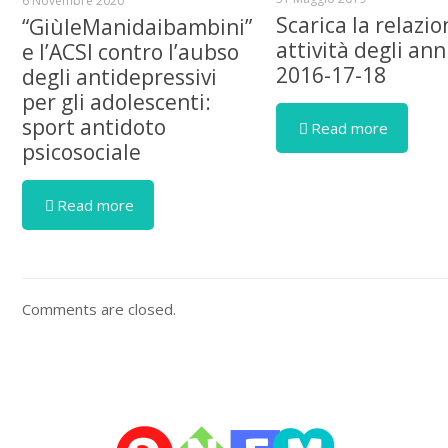
6 Novembre 2020
Scarica la relazio
“GiùleManidaibambini”
attività degli ann
e l’ACSI contro l’aubso
2016-17-18
degli antidepressivi
per gli adolescenti:
sport antidoto
Read more
psicosociale
Read more
Comments are closed.