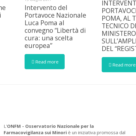
INTERVENT
ne
Intervento del
PORTAVOCE
i
Portavoce Nazionale
POMA, AL 
Luca Poma al
TECNICO D
convegno “Libertà di
MINISTERO
cura: una scelta
SULL’AMP
europea”
DEL “REGI
Read more
Read more
L'
ONFM -
Osservatorio Nazionale per la
Farmacovigilanza sui Minori
è un iniziativa promossa dal