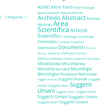
ADHD
Altre Fonti
Altre Patologie
Apprendimento
Apprendimento
Archivio Abstract
Categories
Archivio
Area
Abstract
Scientifica
Articoli
Scientifici
Cardiologia
Cardiologia
Comitato
Comitato Scientifico
Documenti
Depressione
Efficacia
Generico
Inefficacia Farmaci
farmaci
Inefficacia Farmaci
Istituto Superiore di Sanità
Miscellanea
Miscellanea
Neurologia
Mortalità
Mortalità
Neurologia
Portavoce Nazionale
Soggetti Animali
Soggetti
Soggetti Animali
Soggetti
Umani
Soggetti Umani
Umani
Soggetti Umani
Soggetti Umani
Soggetti Umani
Soggetti Umani
Soggetti Umani
Soggetti Umani