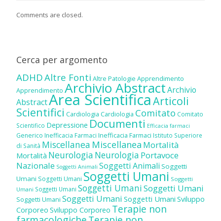
Comments are closed.
Cerca per argomento
ADHD
Altre Fonti
Altre Patologie
Apprendimento
Archivio Abstract
Archivio
Apprendimento
Area Scientifica
Articoli
Abstract
Scientifici
Comitato
Cardiologia
Cardiologia
Comitato
Documenti
Depressione
Scientifico
Efficacia farmaci
Inefficacia Farmaci
Generico
Inefficacia Farmaci
Istituto Superiore
Miscellanea
Miscellanea
Mortalità
di Sanità
Neurologia
Neurologia
Portavoce
Mortalità
Nazionale
Soggetti Animali
Soggetti
Soggetti Animali
Soggetti Umani
Umani
Soggetti Umani
Soggetti
Soggetti Umani
Soggetti Umani
Soggetti Umani
Umani
Soggetti Umani
Soggetti Umani
Sviluppo
Soggetti Umani
Terapie non
Corporeo
Sviluppo Corporeo
farmacologiche
Terapie non