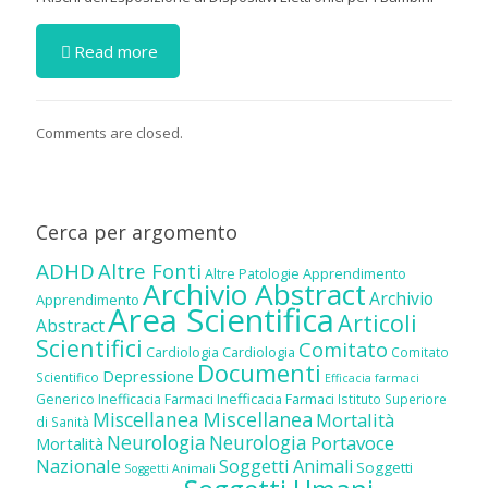
Read more
Comments are closed.
Cerca per argomento
ADHD
Altre Fonti
Altre Patologie
Apprendimento
Archivio Abstract
Archivio
Apprendimento
Area Scientifica
Articoli
Abstract
Scientifici
Comitato
Cardiologia
Cardiologia
Comitato
Documenti
Depressione
Scientifico
Efficacia farmaci
Inefficacia Farmaci
Generico
Inefficacia Farmaci
Istituto Superiore
Miscellanea
Miscellanea
Mortalità
di Sanità
Neurologia
Neurologia
Portavoce
Mortalità
Nazionale
Soggetti Animali
Soggetti
Soggetti Animali