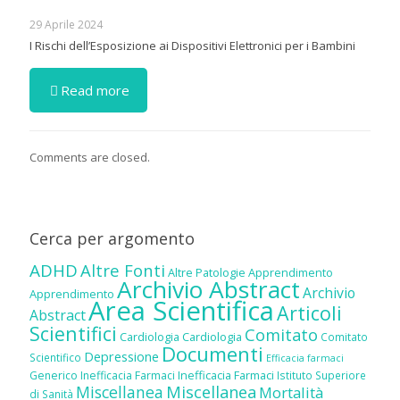
29 Aprile 2024
I Rischi dell’Esposizione ai Dispositivi Elettronici per i Bambini
Read more
Comments are closed.
Cerca per argomento
ADHD
Altre Fonti
Altre Patologie
Apprendimento
Archivio Abstract
Archivio
Apprendimento
Area Scientifica
Articoli
Abstract
Scientifici
Comitato
Cardiologia
Cardiologia
Comitato
Documenti
Depressione
Scientifico
Efficacia farmaci
Inefficacia Farmaci
Generico
Inefficacia Farmaci
Istituto Superiore
Miscellanea
Miscellanea
Mortalità
di Sanità