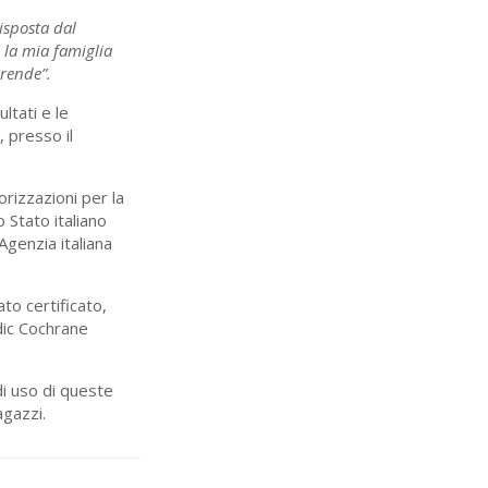
isposta dal
 la mia famiglia
rrende”.
ltati e le
, presso il
orizzazioni per la
o Stato italiano
Agenzia italiana
to certificato,
rdic Cochrane
di uso di queste
agazzi.