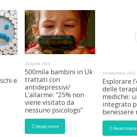
29 Aprile 2024
500mila bambini in Uk
18 Settembre 2023
trattati con
schi e
Esplorare l’
antidepressivi/
delle terap
L’allarme: “25% non
mediche: u
viene visitato da
integrato pe
nessuno psicologo”
benessere 
Read more
Read more