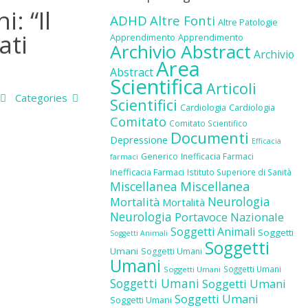
: “Il
ADHD
Altre Fonti
Altre Patologie
ati
Apprendimento
Apprendimento
Archivio Abstract
Archivio
Area
Abstract
Scientifica
Articoli
Categories
Scientifici
Cardiologia
Cardiologia
Comitato
Comitato Scientifico
Documenti
Depressione
Efficacia
Generico
Inefficacia Farmaci
farmaci
Inefficacia Farmaci
Istituto Superiore di Sanità
Miscellanea
Miscellanea
Neurologia
Mortalità
Mortalità
Neurologia
Portavoce Nazionale
Soggetti Animali
Soggetti
Soggetti Animali
Soggetti
Umani
Soggetti Umani
Umani
Soggetti Umani
Soggetti Umani
Soggetti Umani
Soggetti Umani
Soggetti Umani
Soggetti Umani