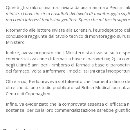
Questi gli stralci di una mail inviata da una mamma a Pedicini alc
ministro Lorenzin circa i risultati del tavolo di monitoraggio su
ma credo interessi tantissimi genitori. Spero che mi faccia sape
Ritornando alle lettere inviate alla Lorenzin, l’eurodeputato del 
conclusioni raggiunte dal tavolo tecnico di monitoraggio sull’us
Ministero.
Inoltre, aveva proposto che il Ministero si attivasse su tre speci
commercializzazione di farmaci a base di paroxetina; 2) La comuni
negli ultimi 5 anni per il rimborso di farmaci a base di paroxeti
del farmaco, volta a informare i medici italiani circa l’inopportu
Oltre a ciò, Pedicini aveva sottolineato che l’aumento clinico d
oltre che da uno studio pubblicato sul British Medical Journal, 
Centre di Copenaghen.
Infine, va evidenziato che la comprovata assenza di efficacia n
sostanze, per cui la loro commercializzazione sarebbe giustific