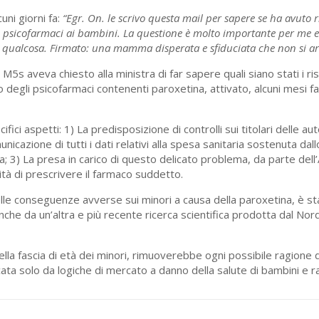
uni giorni fa:
“Egr. On. le scrivo questa mail per sapere se ha avuto r
gli psicofarmaci ai bambini. La questione è molto importante per me e
re qualcosa. Firmato: una mamma disperata e sfiduciata che non si a
M5s aveva chiesto alla ministra di far sapere quali siano stati i risu
o degli psicofarmaci contenenti paroxetina, attivato, alcuni mesi fa
fici aspetti: 1) La predisposizione di controlli sui titolari delle aut
cazione di tutti i dati relativi alla spesa sanitaria sostenuta dall
na; 3) La presa in carico di questo delicato problema, da parte dell’
nità di prescrivere il farmaco suddetto.
elle conseguenze avverse sui minori a causa della paroxetina, è sta
anche da un’altra e più recente ricerca scientifica prodotta dal No
ella fascia di età dei minori, rimuoverebbe ogni possibile ragione 
ata solo da logiche di mercato a danno della salute di bambini e r