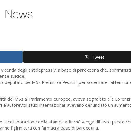
Tweet
vicenda degli antidepressivi a base di paroxetina che, somministr
enze suicide.
eurodeputato del M5s Piernicola Pedicini per sollecitare l’attenzion
ità del M5s al Parlamento europeo, aveva segnalato alla Lorenzin 
i e autorevoli studi internazionali avevano denunciato un aumento 
de la collaborazione della stampa affinché venga diffuso questo c
anno figli in cura con farmaci a base di paroxetina.