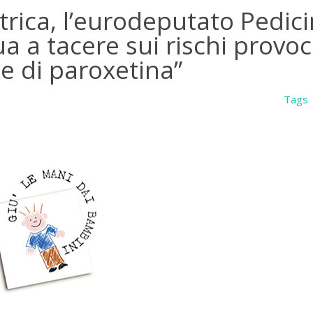
rica, l’eurodeputato Pedicini
a a tacere sui rischi provoc
se di paroxetina”
Tags