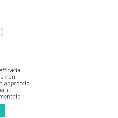
efficacia
ie non
n approccio
r il
mentale