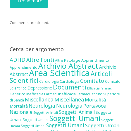
Read more
Comments are closed.
Cerca per argomento
ADHD
Altre Fonti
Altre Patologie
Apprendimento
Archivio Abstract
Archivio
Apprendimento
Area Scientifica
Articoli
Abstract
Scientifici
Comitato
Cardiologia
Cardiologia
Comitato
Documenti
Depressione
Scientifico
Efficacia farmaci
Inefficacia Farmaci
Generico
Inefficacia Farmaci
Istituto Superiore
Miscellanea
Miscellanea
Mortalità
di Sanità
Neurologia
Neurologia
Portavoce
Mortalità
Nazionale
Soggetti Animali
Soggetti
Soggetti Animali
Soggetti Umani
Umani
Soggetti Umani
Soggetti
Soggetti Umani
Soggetti Umani
Soggetti Umani
Umani