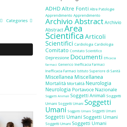
ADHD
Altre Fonti
Altre Patologie
Apprendimento
Apprendimento
Archivio Abstract
Categories
Archivio
Area
Abstract
Scientifica
Articoli
Scientifici
Cardiologia
Cardiologia
Comitato
Comitato Scientifico
Documenti
Depressione
Efficacia
Generico
Inefficacia Farmaci
farmaci
Inefficacia Farmaci
Istituto Superiore di Sanità
Miscellanea
Miscellanea
Neurologia
Mortalità
Mortalità
Neurologia
Portavoce Nazionale
Soggetti Animali
Soggetti
Soggetti Animali
Soggetti
Umani
Soggetti Umani
Umani
Soggetti Umani
Soggetti Umani
Soggetti Umani
Soggetti Umani
Soggetti Umani
Soggetti Umani