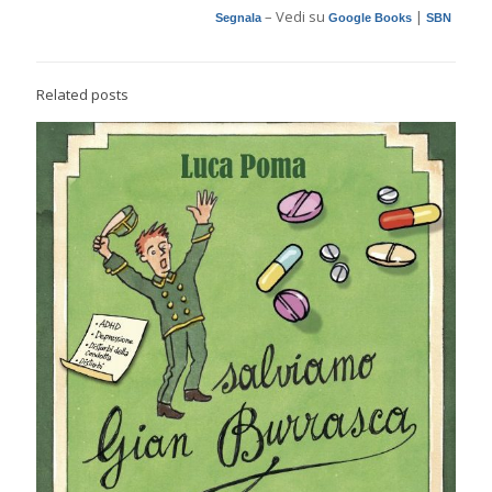
– Vedi su
|
Segnala
Google Books
SBN
Related posts