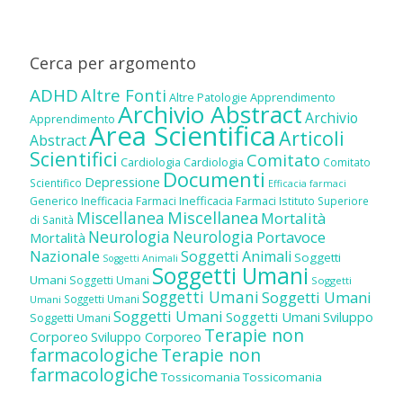
Cerca per argomento
ADHD
Altre Fonti
Altre Patologie
Apprendimento
Archivio Abstract
Archivio
Apprendimento
Area Scientifica
Articoli
Abstract
Scientifici
Comitato
Cardiologia
Cardiologia
Comitato
Documenti
Depressione
Scientifico
Efficacia farmaci
Inefficacia Farmaci
Generico
Inefficacia Farmaci
Istituto Superiore
Miscellanea
Miscellanea
Mortalità
di Sanità
Neurologia
Neurologia
Portavoce
Mortalità
Nazionale
Soggetti Animali
Soggetti
Soggetti Animali
Soggetti Umani
Umani
Soggetti Umani
Soggetti
Soggetti Umani
Soggetti Umani
Soggetti Umani
Umani
Soggetti Umani
Soggetti Umani
Sviluppo
Soggetti Umani
Terapie non
Corporeo
Sviluppo Corporeo
farmacologiche
Terapie non
farmacologiche
Tossicomania
Tossicomania