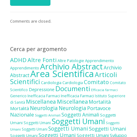
Comments are closed.
Cerca per argomento
ADHD
Altre Fonti
Altre Patologie
Apprendimento
Archivio Abstract
Archivio
Apprendimento
Area Scientifica
Articoli
Abstract
Scientifici
Comitato
Cardiologia
Cardiologia
Comitato
Documenti
Depressione
Scientifico
Efficacia farmaci
Inefficacia Farmaci
Generico
Inefficacia Farmaci
Istituto Superiore
Miscellanea
Miscellanea
Mortalità
di Sanità
Neurologia
Neurologia
Portavoce
Mortalità
Nazionale
Soggetti Animali
Soggetti
Soggetti Animali
Soggetti Umani
Umani
Soggetti Umani
Soggetti
Soggetti Umani
Soggetti Umani
Soggetti Umani
Umani
Soggetti Umani
Soggetti Umani
Sviluppo
Soggetti Umani