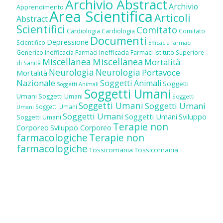
Archivio Abstract
Archivio
Apprendimento
Area Scientifica
Articoli
Abstract
Scientifici
Comitato
Cardiologia
Cardiologia
Comitato
Documenti
Depressione
Scientifico
Efficacia farmaci
Inefficacia Farmaci
Generico
Inefficacia Farmaci
Istituto Superiore
Miscellanea
Miscellanea
Mortalità
di Sanità
Neurologia
Neurologia
Portavoce
Mortalità
Nazionale
Soggetti Animali
Soggetti
Soggetti Animali
Soggetti Umani
Umani
Soggetti Umani
Soggetti
Soggetti Umani
Soggetti Umani
Soggetti Umani
Umani
Soggetti Umani
Soggetti Umani
Sviluppo
Soggetti Umani
Terapie non
Corporeo
Sviluppo Corporeo
farmacologiche
Terapie non
farmacologiche
Tossicomania
Tossicomania