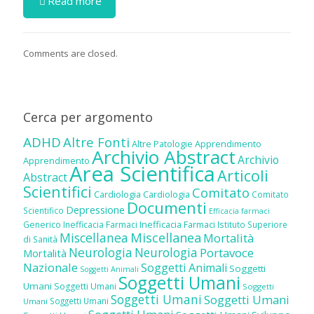
Read more
Comments are closed.
Cerca per argomento
ADHD
Altre Fonti
Altre Patologie
Apprendimento
Archivio Abstract
Archivio
Apprendimento
Area Scientifica
Articoli
Abstract
Scientifici
Comitato
Cardiologia
Cardiologia
Comitato
Documenti
Depressione
Scientifico
Efficacia farmaci
Inefficacia Farmaci
Generico
Inefficacia Farmaci
Istituto Superiore
Miscellanea
Miscellanea
Mortalità
di Sanità
Neurologia
Neurologia
Portavoce
Mortalità
Nazionale
Soggetti Animali
Soggetti
Soggetti Animali
Soggetti Umani
Umani
Soggetti Umani
Soggetti
Soggetti Umani
Soggetti Umani
Soggetti Umani
Umani