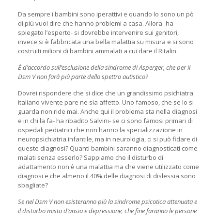
Da sempre i bambini sono iperattivi e quando lo sono un pò
di più vuol dire che hanno problemi a casa. Allora- ha
spiegato l’esperto- si dovrebbe intervenire sui genitori,
invece si è fabbricata una bella malattia su misura e si sono
costruiti milioni di bambini ammalati a cui dare il Ritalin.
È d’accordo sull’esclusione della sindrome di Asperger, che per il
Dsm V non farà più parte dello spettro autistico?
Dovrei rispondere che si dice che un grandissimo psichiatra
italiano vivente pare ne sia affetto. Uno famoso, che se lo si
guarda non ride mai. Anche qui il problema sta nella diagnosi
e in chi la fa- ha ribadito Salvini- se ci sono famosi primari di
ospedali pediatrici che non hanno la specializzazione in
neuropsichiatria infantile, ma in neurologia, ci si può fidare di
queste diagnosi? Quanti bambini saranno diagnosticati come
malati senza esserlo? Sappiamo che il disturbo di
adattamento non è una malattia ma che viene utilizzato come
diagnosi e che almeno il 40% delle diagnosi di dislessia sono
sbagliate?
Se nel Dsm V non esisteranno più la sindrome psicotica attenuata e
il disturbo misto d’ansia e depressione, che fine faranno le persone