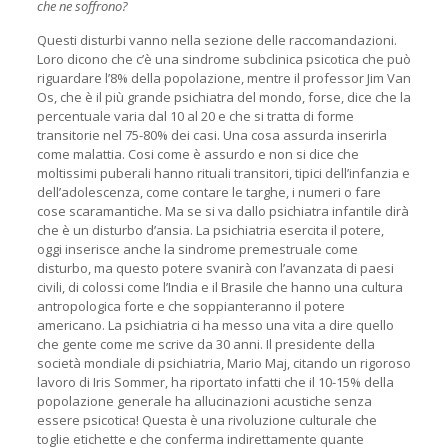
che ne soffrono?
Questi disturbi vanno nella sezione delle raccomandazioni.
Loro dicono che c’è una sindrome subclinica psicotica che può
riguardare l’8% della popolazione, mentre il professor Jim Van
Os, che è il più grande psichiatra del mondo, forse, dice che la
percentuale varia dal 10 al 20 e che si tratta di forme
transitorie nel 75-80% dei casi. Una cosa assurda inserirla
come malattia. Cosi come è assurdo e non si dice che
moltissimi puberali hanno rituali transitori, tipici dell’infanzia e
dell’adolescenza, come contare le targhe, i numeri o fare
cose scaramantiche. Ma se si va dallo psichiatra infantile dirà
che è un disturbo d’ansia. La psichiatria esercita il potere,
oggi inserisce anche la sindrome premestruale come
disturbo, ma questo potere svanirà con l’avanzata di paesi
civili, di colossi come l’India e il Brasile che hanno una cultura
antropologica forte e che soppianteranno il potere
americano. La psichiatria ci ha messo una vita a dire quello
che gente come me scrive da 30 anni. Il presidente della
società mondiale di psichiatria, Mario Maj, citando un rigoroso
lavoro di Iris Sommer, ha riportato infatti che il 10-15% della
popolazione generale ha allucinazioni acustiche senza
essere psicotica! Questa è una rivoluzione culturale che
toglie etichette e che conferma indirettamente quante