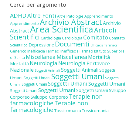
Cerca per argomento
ADHD
Altre Fonti
Altre Patologie
Apprendimento
Archivio Abstract
Archivio
Apprendimento
Area Scientifica
Articoli
Abstract
Scientifici
Comitato
Cardiologia
Cardiologia
Comitato
Documenti
Depressione
Scientifico
Efficacia farmaci
Inefficacia Farmaci
Generico
Inefficacia Farmaci
Istituto Superiore
Miscellanea
Miscellanea
Mortalità
di Sanità
Neurologia
Neurologia
Portavoce
Mortalità
Nazionale
Soggetti Animali
Soggetti
Soggetti Animali
Soggetti Umani
Umani
Soggetti Umani
Soggetti
Soggetti Umani
Soggetti Umani
Soggetti Umani
Umani
Soggetti Umani
Soggetti Umani
Sviluppo
Soggetti Umani
Terapie non
Corporeo
Sviluppo Corporeo
farmacologiche
Terapie non
farmacologiche
Tossicomania
Tossicomania