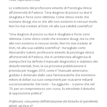
Lo scetticismo del professore emerito di Psicologia clinica
all’Università di Padova: “Una diagnosi di psicosi su due è
sbagliata e forse sono ottimista. Come clinico credo che
esistano disagi, ma so che altri non esistono in nessun modo.
Non ho mai creduto al Dsm, nè alla sua validità scientifica”
“Una diagnosi di psicosi su due è sbagliata e forse sono
ottimista. Come clinico credo che esistano disagi, ma so che
altri non esistono in nessun modo. Non ho mai creduto al
Dsm, nè alla sua validità scientifica”. Ha tagliato corto
Alessandro Salvini, professore emerito di psicologia clinica
all’Università di Padova, che in un’intervista all’agenzia di
stampa Dire ha definito il manuale diagnostico e statistico dei
disturbi mentali, Dsm, la cui prossima pubblicazione è
prevista per maggio 2013, come il “manuale americano,
guidato e dominato dalle case farmaceutiche che investono
milioni di dollari sui suoi componenti per ricavarne miliardi
successivamente. Del resto – ha aggiunto – si pensi che nel
‘73, per un compromesso con i russi, fu introdotto il disturbo
di opposizione politica”.
Professore, cosa pensa dell’introduzione del disturbo di iperattività,
ADHD, nel Dsm V?