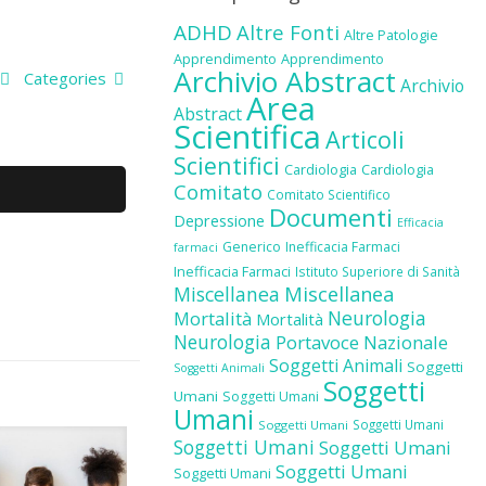
ADHD
Altre Fonti
Altre Patologie
Apprendimento
Apprendimento
Archivio Abstract
Categories
Archivio
Area
Abstract
Scientifica
Articoli
Scientifici
Cardiologia
Cardiologia
Comitato
Comitato Scientifico
Documenti
Depressione
Efficacia
Generico
Inefficacia Farmaci
farmaci
Inefficacia Farmaci
Istituto Superiore di Sanità
Miscellanea
Miscellanea
Neurologia
Mortalità
Mortalità
Neurologia
Portavoce Nazionale
Soggetti Animali
Soggetti
Soggetti Animali
Soggetti
Umani
Soggetti Umani
Umani
Soggetti Umani
Soggetti Umani
Soggetti Umani
Soggetti Umani
Soggetti Umani
Soggetti Umani