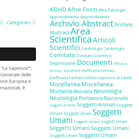
ADHD
Altre Fonti
Altre Patologie
Apprendimento
Apprendimento
Archivio Abstract
Categories
Archivio
Area
Abstract
Scientifica
Articoli
Scientifici
Cardiologia
Cardiologia
Comitato
Comitato Scientifico
Documenti
Depressione
Efficacia
 “La Sapienza””,
Generico
Inefficacia Farmaci
farmaci
 Generale delle
Inefficacia Farmaci
Istituto Superiore di Sanità
nione Europea e
Miscellanea
Miscellanea
rnazionali, è
Neurologia
Mortalità
Mortalità
Neurologia
Portavoce Nazionale
Soggetti Animali
Soggetti
Soggetti Animali
Soggetti
Umani
Soggetti Umani
Umani
Soggetti Umani
Soggetti Umani
Soggetti Umani
Soggetti Umani
Soggetti Umani
Soggetti Umani