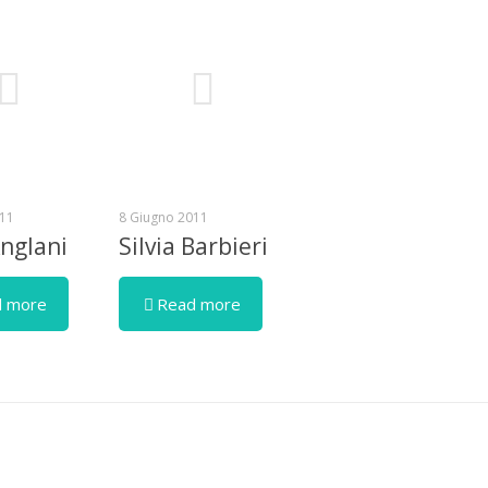
11
8 Giugno 2011
nglani
Silvia Barbieri
 more
Read more