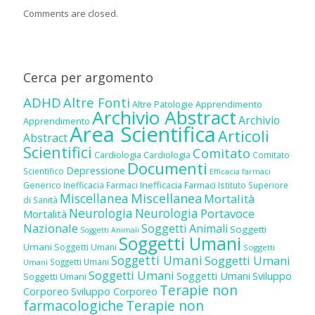
Comments are closed.
Cerca per argomento
ADHD
Altre Fonti
Altre Patologie
Apprendimento
Archivio Abstract
Archivio
Apprendimento
Area Scientifica
Articoli
Abstract
Scientifici
Comitato
Cardiologia
Cardiologia
Comitato
Documenti
Depressione
Scientifico
Efficacia farmaci
Inefficacia Farmaci
Generico
Inefficacia Farmaci
Istituto Superiore
Miscellanea
Miscellanea
Mortalità
di Sanità
Neurologia
Neurologia
Portavoce
Mortalità
Nazionale
Soggetti Animali
Soggetti
Soggetti Animali
Soggetti Umani
Umani
Soggetti Umani
Soggetti
Soggetti Umani
Soggetti Umani
Soggetti Umani
Umani
Soggetti Umani
Soggetti Umani
Sviluppo
Soggetti Umani
Terapie non
Corporeo
Sviluppo Corporeo
farmacologiche
Terapie non