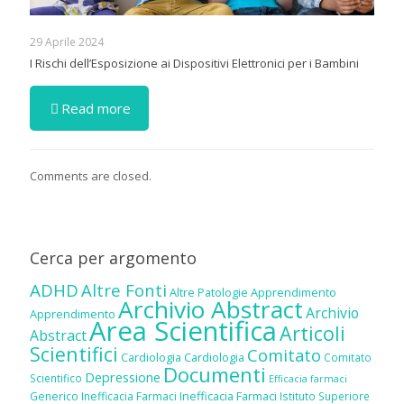
29 Aprile 2024
I Rischi dell’Esposizione ai Dispositivi Elettronici per i Bambini
Read more
Comments are closed.
Cerca per argomento
ADHD
Altre Fonti
Altre Patologie
Apprendimento
Archivio Abstract
Archivio
Apprendimento
Area Scientifica
Articoli
Abstract
Scientifici
Comitato
Cardiologia
Cardiologia
Comitato
Documenti
Depressione
Scientifico
Efficacia farmaci
Inefficacia Farmaci
Generico
Inefficacia Farmaci
Istituto Superiore