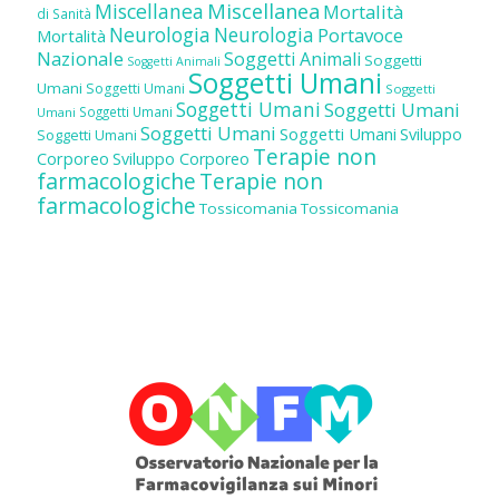
Miscellanea
Miscellanea
Mortalità
di Sanità
Neurologia
Neurologia
Portavoce
Mortalità
Nazionale
Soggetti Animali
Soggetti
Soggetti Animali
Soggetti Umani
Umani
Soggetti Umani
Soggetti
Soggetti Umani
Soggetti Umani
Soggetti Umani
Umani
Soggetti Umani
Soggetti Umani
Sviluppo
Soggetti Umani
Terapie non
Corporeo
Sviluppo Corporeo
farmacologiche
Terapie non
farmacologiche
Tossicomania
Tossicomania