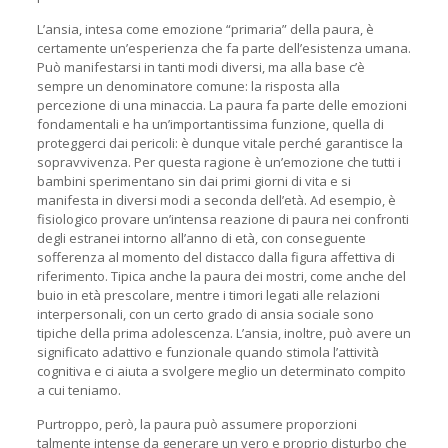
L’ansia, intesa come emozione “primaria” della paura, è
certamente un’esperienza che fa parte dell’esistenza umana.
Può manifestarsi in tanti modi diversi, ma alla base c’è
sempre un denominatore comune: la risposta alla
percezione di una minaccia. La paura fa parte delle emozioni
fondamentali e ha un’importantissima funzione, quella di
proteggerci dai pericoli: è dunque vitale perché garantisce la
sopravvivenza. Per questa ragione è un’emozione che tutti i
bambini sperimentano sin dai primi giorni di vita e si
manifesta in diversi modi a seconda dell’età. Ad esempio, è
fisiologico provare un’intensa reazione di paura nei confronti
degli estranei intorno all’anno di età, con conseguente
sofferenza al momento del distacco dalla figura affettiva di
riferimento. Tipica anche la paura dei mostri, come anche del
buio in età prescolare, mentre i timori legati alle relazioni
interpersonali, con un certo grado di ansia sociale sono
tipiche della prima adolescenza. L’ansia, inoltre, può avere un
significato adattivo e funzionale quando stimola l’attività
cognitiva e ci aiuta a svolgere meglio un determinato compito
a cui teniamo.
Purtroppo, però, la paura può assumere proporzioni
talmente intense da generare un vero e proprio disturbo che