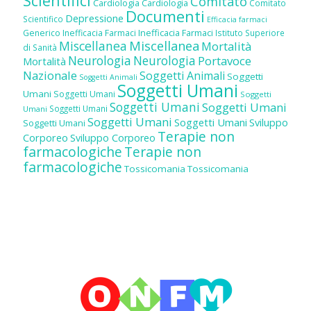
Scientifici
Comitato
Cardiologia
Cardiologia
Comitato
Documenti
Depressione
Scientifico
Efficacia farmaci
Inefficacia Farmaci
Generico
Inefficacia Farmaci
Istituto Superiore
Miscellanea
Miscellanea
Mortalità
di Sanità
Neurologia
Neurologia
Portavoce
Mortalità
Nazionale
Soggetti Animali
Soggetti
Soggetti Animali
Soggetti Umani
Umani
Soggetti Umani
Soggetti
Soggetti Umani
Soggetti Umani
Soggetti Umani
Umani
Soggetti Umani
Soggetti Umani
Sviluppo
Soggetti Umani
Terapie non
Corporeo
Sviluppo Corporeo
farmacologiche
Terapie non
farmacologiche
Tossicomania
Tossicomania