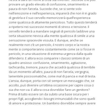
provare un grado elevato di confusione, smarrimento e
paura di non farcela. Succede che, se si sente solo
nell’emozione e nell’esperienza, imparerà che non è in grado
di gestirla e il suo cervello memorizzerà quell’esperienza
come qualcosa di altamente pericoloso. Tutto questo tenderà
a ripetersi nei successivi momenti di stress e tensione. Il
cervello tenderà a mandare segnali di pericolo laddove una
certa situazione rievoca alla mente qualcosa di simile a una
sensazione spiacevole vissuta. E dunque, anche se
realmente non c’è un pericolo, il nostro corpo e la nostra
mente si comporteranno costantemente come se si fosse in
pericolo, in una situazione di estrema urgenza dalla quale
difendersi. E allora ecco comparire i classici sintomi di un
quadro ansioso: confusione, smarrimento, agitazione,
tachicardia, tremore, paura che accadrà qualcosa di terribile
da un momento all’altro, paura di non farcela, vergogna,
lamentele psicosomatiche, come mal di pancia e mal di testa.
L’ansia, dunque, porta con sé sempre un messaggio che, se
accolto, può divenire un’ottima occasione per capire cosa ci
sia che non va. E allora cosa dovrebbe fare un genitore?
Prima di tutto essere sin da subito una base sicura per i
propri figli, accogliendo i bisogni irrinunciabili che sono quelli
di amore e protezione. Un bambino dovrebbe sempre avere