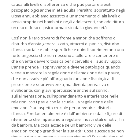
causa alti livelli di sofferenza e che può portare a esiti
psicopatologici anche in età adulta. Peraltro, soprattutto negli
ultimi anni, abbiamo assistito a un incremento di alti livelli di
ansia proprio nei bambini e negli adolescenti, con addirittura
un uso diffuso di psicofarmaci sin dalla giovane età.
Così non è raro trovarci di fronte a minori che soffrono di
disturbo d’ansia generalizzato, attacchi di panico, disturbo
d’ansia sociale e fobie specifiche e quindi sperimentano una
forte angoscia che non riescono a tollerare e contenere e
che diventa davvero tossica per il cervello e il suo sviluppo.
L’ansia prende il sopravvento e diviene patologica quando
viene a mancare la regolazione dell’emozione della paura,
che non assolve più all’originaria funzione fisiologica di
protezione e sopravvivenza, ma diventa pervasiva e
invalidante, con gravi ripercussioni anche sul sonno,
sull’alimentazione, sull’apprendimento e interferisce nelle
relazioni con i pari e con la scuola. La regolazione delle
emozioni è un aspetto cruciale per prevenire i disturbi
d’ansia. Fondamentalmente è dall’ambiente e dalle figure di
riferimento che impariamo a regolare i nostri stati emotivi, fin
da bambini. Ma cosa accade se un bambino vive delle
emozioni troppo grandi per la sua età? Cosa succede se non
riesce a dare un nome a cosa sta vivendo? Succede che può