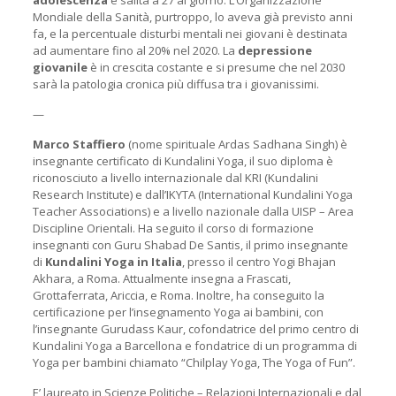
adolescenza
è salita a 27 al giorno. L’Organizzazione
Mondiale della Sanità, purtroppo, lo aveva già previsto anni
fa, e la percentuale disturbi mentali nei giovani è destinata
ad aumentare fino al 20% nel 2020. La
depressione
giovanile
è in crescita costante e si presume che nel 2030
sarà la patologia cronica più diffusa tra i giovanissimi.
—
Marco Staffiero
(nome spirituale Ardas Sadhana Singh) è
insegnante certificato di Kundalini Yoga, il suo diploma è
riconosciuto a livello internazionale dal KRI (Kundalini
Research Institute) e dall’IKYTA (International Kundalini Yoga
Teacher Associations) e a livello nazionale dalla UISP – Area
Discipline Orientali. Ha seguito il corso di formazione
insegnanti con Guru Shabad De Santis, il primo insegnante
di
Kundalini Yoga in Italia
, presso il centro Yogi Bhajan
Akhara, a Roma. Attualmente insegna a Frascati,
Grottaferrata, Ariccia, e Roma. Inoltre, ha conseguito la
certificazione per l’insegnamento Yoga ai bambini, con
l’insegnante Gurudass Kaur, cofondatrice del primo centro di
Kundalini Yoga a Barcellona e fondatrice di un programma di
Yoga per bambini chiamato “Chilplay Yoga, The Yoga of Fun”.
E’ laureato in Scienze Politiche – Relazioni Internazionali e dal