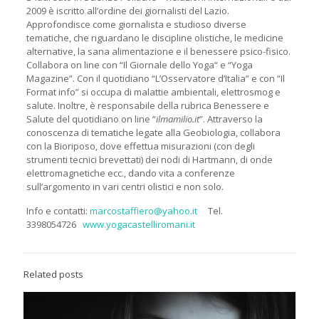
2009 è iscritto all’ordine dei giornalisti del Lazio.
Approfondisce come giornalista e studioso diverse
tematiche, che riguardano le discipline olistiche, le medicine
alternative, la sana alimentazione e il benessere psico-fisico.
Collabora on line con “Il Giornale dello Yoga“ e “Yoga
Magazine”. Con il quotidiano “L’Osservatore d’Italia” e con “Il
Format info” si occupa di malattie ambientali, elettrosmog e
salute. Inoltre, è responsabile della rubrica Benessere e
Salute del quotidiano on line “
ilmamilio.it
”. Attraverso la
conoscenza di tematiche legate alla Geobiologia, collabora
con la Bioriposo, dove effettua misurazioni (con degli
strumenti tecnici brevettati) dei nodi di Hartmann, di onde
elettromagnetiche ecc., dando vita a conferenze
sull’argomento in vari centri olistici e non solo.
Info e contatti:
marcostaffiero@yahoo.it
Tel.
3398054726
www.yogacastelliromani.it
Related posts