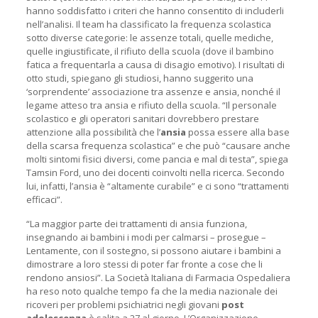
hanno soddisfatto i criteri che hanno consentito di includerli
nell’analisi. Il team ha classificato la frequenza scolastica
sotto diverse categorie: le assenze totali, quelle mediche,
quelle ingiustificate, il rifiuto della scuola (dove il bambino
fatica a frequentarla a causa di disagio emotivo). I risultati di
otto studi, spiegano gli studiosi, hanno suggerito una
‘sorprendente’ associazione tra assenze e ansia, nonché il
legame atteso tra ansia e rifiuto della scuola. “Il personale
scolastico e gli operatori sanitari dovrebbero prestare
attenzione alla possibilità che l’
ansia
possa essere alla base
della scarsa frequenza scolastica” e che può “causare anche
molti sintomi fisici diversi, come pancia e mal di testa”, spiega
Tamsin Ford, uno dei docenti coinvolti nella ricerca. Secondo
lui, infatti, l’ansia è “altamente curabile” e ci sono “trattamenti
efficaci”.
“La maggior parte dei trattamenti di ansia funziona,
insegnando ai bambini i modi per calmarsi – prosegue –
Lentamente, con il sostegno, si possono aiutare i bambini a
dimostrare a loro stessi di poter far fronte a cose che li
rendono ansiosi”. La Società Italiana di Farmacia Ospedaliera
ha reso noto qualche tempo fa che la media nazionale dei
ricoveri per problemi psichiatrici negli giovani
post