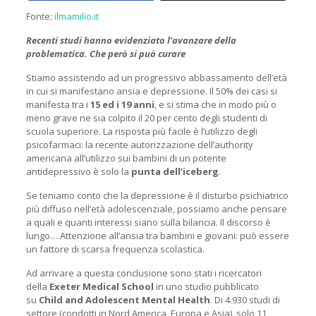
Fonte:
ilmamilio.it
Recenti studi hanno evidenziato l’avanzare della
problematica. Che però si può curare
Stiamo assistendo ad un progressivo abbassamento dell’età
in cui si manifestano ansia e depressione. Il 50% dei casi si
manifesta tra i
15 ed i 19 anni
, e si stima che in modo più o
meno grave ne sia colpito il 20 per cento degli studenti di
scuola superiore. La risposta più facile è l’utilizzo degli
psicofarmaci: la recente autorizzazione dell’authority
americana all’utilizzo sui bambini di un potente
antidepressivo è solo la
punta dell’iceberg
.
Se teniamo conto che la depressione è il disturbo psichiatrico
più diffuso nell’età adolescenziale, possiamo anche pensare
a quali e quanti interessi siano sulla bilancia. Il discorso è
lungo… Attenzione all’ansia tra bambini e giovani: può essere
un fattore di scarsa frequenza scolastica.
Ad arrivare a questa conclusione sono stati i ricercatori
della
Exeter Medical School
in uno studio pubblicato
su
Child and Adolescent Mental Health
. Di 4.930 studi di
settore (condotti in Nord America, Europa e Asia), solo 11