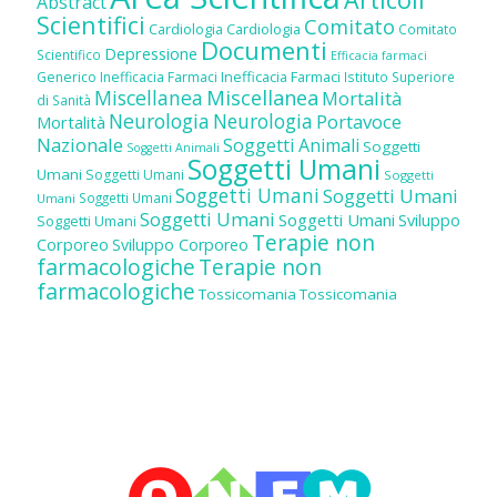
Abstract
Scientifici
Comitato
Cardiologia
Cardiologia
Comitato
Documenti
Depressione
Scientifico
Efficacia farmaci
Inefficacia Farmaci
Generico
Inefficacia Farmaci
Istituto Superiore
Miscellanea
Miscellanea
Mortalità
di Sanità
Neurologia
Neurologia
Portavoce
Mortalità
Nazionale
Soggetti Animali
Soggetti
Soggetti Animali
Soggetti Umani
Umani
Soggetti Umani
Soggetti
Soggetti Umani
Soggetti Umani
Soggetti Umani
Umani
Soggetti Umani
Soggetti Umani
Sviluppo
Soggetti Umani
Terapie non
Corporeo
Sviluppo Corporeo
farmacologiche
Terapie non
farmacologiche
Tossicomania
Tossicomania