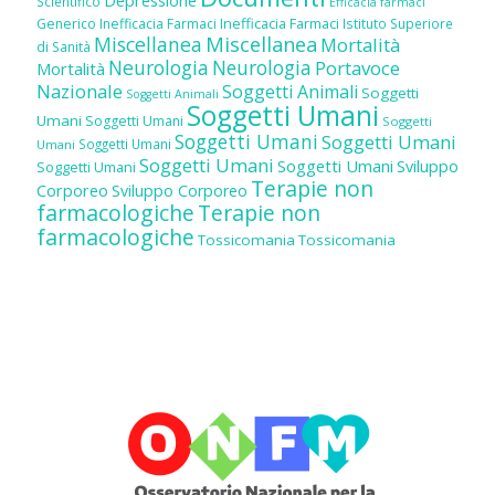
Depressione
Scientifico
Efficacia farmaci
Inefficacia Farmaci
Generico
Inefficacia Farmaci
Istituto Superiore
Miscellanea
Miscellanea
Mortalità
di Sanità
Neurologia
Neurologia
Portavoce
Mortalità
Nazionale
Soggetti Animali
Soggetti
Soggetti Animali
Soggetti Umani
Umani
Soggetti Umani
Soggetti
Soggetti Umani
Soggetti Umani
Soggetti Umani
Umani
Soggetti Umani
Soggetti Umani
Sviluppo
Soggetti Umani
Terapie non
Corporeo
Sviluppo Corporeo
farmacologiche
Terapie non
farmacologiche
Tossicomania
Tossicomania