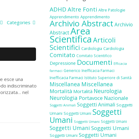
ADHD
Altre Fonti
Altre Patologie
Apprendimento
Apprendimento
Archivio Abstract
Categories
Archivio
Area
Abstract
Scientifica
Articoli
Scientifici
Cardiologia
Cardiologia
Comitato
Comitato Scientifico
Documenti
Depressione
Efficacia
Generico
Inefficacia Farmaci
farmaci
Inefficacia Farmaci
Istituto Superiore di Sanità
Ne esce una
Miscellanea
Miscellanea
odo indiscriminato
Neurologia
Mortalità
Mortalità
iorizzata… nel
Neurologia
Portavoce Nazionale
Soggetti Animali
Soggetti
Soggetti Animali
Soggetti
Umani
Soggetti Umani
Umani
Soggetti Umani
Soggetti Umani
Soggetti Umani
Soggetti Umani
Soggetti Umani
Soggetti Umani