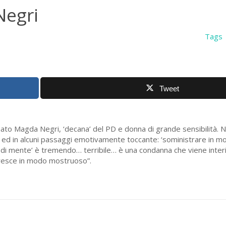
Negri
Tags
Tweet
nato Magda Negri, ‘decana’ del PD e donna di grande sensibilità. 
po ed in alcuni passaggi emotivamente toccante: ‘soministrare in m
ati di mente’ è tremendo… terribile… è una condanna che viene inter
resce in modo mostruoso”.