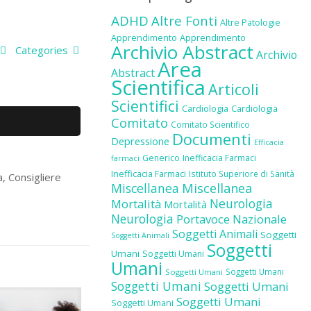
ADHD
Altre Fonti
Altre Patologie
Apprendimento
Apprendimento
Archivio Abstract
Categories
Archivio
Area
Abstract
Scientifica
Articoli
Scientifici
Cardiologia
Cardiologia
Comitato
Comitato Scientifico
Documenti
Depressione
Efficacia
Generico
Inefficacia Farmaci
farmaci
Inefficacia Farmaci
Istituto Superiore di Sanità
a, Consigliere
Miscellanea
Miscellanea
Neurologia
Mortalità
Mortalità
Neurologia
Portavoce Nazionale
Soggetti Animali
Soggetti
Soggetti Animali
Soggetti
Umani
Soggetti Umani
Umani
Soggetti Umani
Soggetti Umani
Soggetti Umani
Soggetti Umani
Soggetti Umani
Soggetti Umani