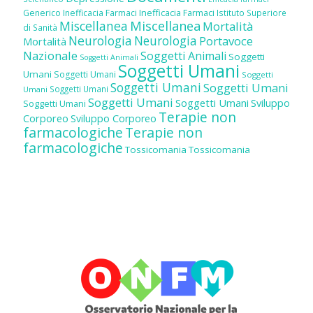
Inefficacia Farmaci
Generico
Inefficacia Farmaci
Istituto Superiore
Miscellanea
Miscellanea
Mortalità
di Sanità
Neurologia
Neurologia
Portavoce
Mortalità
Nazionale
Soggetti Animali
Soggetti
Soggetti Animali
Soggetti Umani
Umani
Soggetti Umani
Soggetti
Soggetti Umani
Soggetti Umani
Soggetti Umani
Umani
Soggetti Umani
Soggetti Umani
Sviluppo
Soggetti Umani
Terapie non
Corporeo
Sviluppo Corporeo
farmacologiche
Terapie non
farmacologiche
Tossicomania
Tossicomania