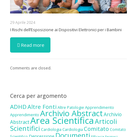
29 Aprile 2024
I Rischi dell’Esposizione ai Dispositivi Elettronici per i Bambini
Read more
Comments are closed.
Cerca per argomento
ADHD
Altre Fonti
Altre Patologie
Apprendimento
Archivio Abstract
Archivio
Apprendimento
Area Scientifica
Articoli
Abstract
Scientifici
Comitato
Cardiologia
Cardiologia
Comitato
Documenti
Depressione
Scientifico
Efficacia farmaci