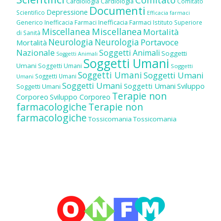
Comitato
Cardiologia
Cardiologia
Comitato
Documenti
Depressione
Scientifico
Efficacia farmaci
Inefficacia Farmaci
Generico
Inefficacia Farmaci
Istituto Superiore
Miscellanea
Miscellanea
Mortalità
di Sanità
Neurologia
Neurologia
Portavoce
Mortalità
Nazionale
Soggetti Animali
Soggetti
Soggetti Animali
Soggetti Umani
Umani
Soggetti Umani
Soggetti
Soggetti Umani
Soggetti Umani
Soggetti Umani
Umani
Soggetti Umani
Soggetti Umani
Sviluppo
Soggetti Umani
Terapie non
Corporeo
Sviluppo Corporeo
farmacologiche
Terapie non
farmacologiche
Tossicomania
Tossicomania