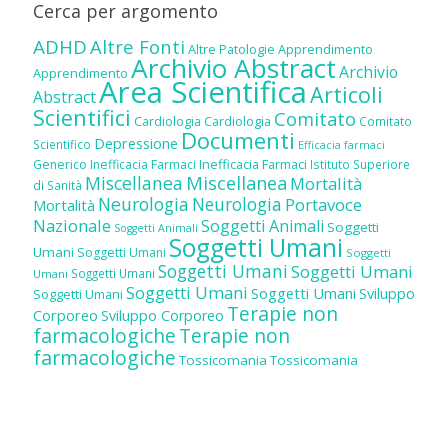
Cerca per argomento
ADHD
Altre Fonti
Altre Patologie
Apprendimento
Archivio Abstract
Archivio
Apprendimento
Area Scientifica
Articoli
Abstract
Scientifici
Comitato
Cardiologia
Cardiologia
Comitato
Documenti
Depressione
Scientifico
Efficacia farmaci
Inefficacia Farmaci
Generico
Inefficacia Farmaci
Istituto Superiore
Miscellanea
Miscellanea
Mortalità
di Sanità
Neurologia
Neurologia
Portavoce
Mortalità
Nazionale
Soggetti Animali
Soggetti
Soggetti Animali
Soggetti Umani
Umani
Soggetti Umani
Soggetti
Soggetti Umani
Soggetti Umani
Soggetti Umani
Umani
Soggetti Umani
Soggetti Umani
Sviluppo
Soggetti Umani
Terapie non
Corporeo
Sviluppo Corporeo
farmacologiche
Terapie non
farmacologiche
Tossicomania
Tossicomania