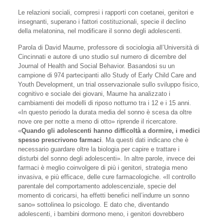
Le relazioni sociali, compresi i rapporti con coetanei, genitori e
insegnanti, superano i fattori costituzionali, specie il declino
della melatonina, nel modificare il sonno degli adolescenti.
Parola di David Maume, professore di sociologia all’Università di
Cincinnati e autore di uno studio sul numero di dicembre del
Journal of Health and Social Behavior. Basandosi su un
campione di 974 partecipanti allo Study of Early Child Care and
Youth Development, un trial osservazionale sullo sviluppo fisico,
cognitivo e sociale dei giovani, Maume ha analizzato i
cambiamenti dei modelli di riposo notturno tra i 12 e i 15 anni.
«In questo periodo la durata media del sonno è scesa da oltre
nove ore per notte a meno di otto» riprende il ricercatore.
«
Quando gli adolescenti hanno difficoltà a dormire,
i medici
spesso prescrivono farmaci
. Ma questi dati indicano che è
necessario guardare oltre la biologia per capire e trattare i
disturbi del sonno degli adolescenti». In altre parole, invece dei
farmaci è meglio coinvolgere di più i genitori, strategia meno
invasiva, e più efficace, delle cure farmacologiche. «Il controllo
parentale del comportamento adolescenziale, specie del
momento di coricarsi, ha effetti benefici nell’indurre un sonno
sano» sottolinea lo psicologo. E dato che, diventando
adolescenti, i bambini dormono meno, i genitori dovrebbero