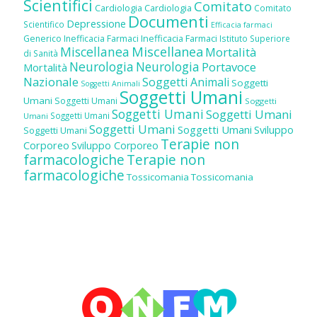
Scientifici
Comitato
Cardiologia
Cardiologia
Comitato
Documenti
Depressione
Scientifico
Efficacia farmaci
Inefficacia Farmaci
Generico
Inefficacia Farmaci
Istituto Superiore
Miscellanea
Miscellanea
Mortalità
di Sanità
Neurologia
Neurologia
Portavoce
Mortalità
Nazionale
Soggetti Animali
Soggetti
Soggetti Animali
Soggetti Umani
Umani
Soggetti Umani
Soggetti
Soggetti Umani
Soggetti Umani
Soggetti Umani
Umani
Soggetti Umani
Soggetti Umani
Sviluppo
Soggetti Umani
Terapie non
Corporeo
Sviluppo Corporeo
farmacologiche
Terapie non
farmacologiche
Tossicomania
Tossicomania