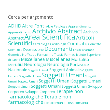
Cerca per argomento
ADHD
Altre Fonti
Altre Patologie
Apprendimento
Archivio Abstract
Archivio
Apprendimento
Area Scientifica
Articoli
Abstract
Scientifici
Comitato
Cardiologia
Cardiologia
Comitato
Documenti
Depressione
Scientifico
Efficacia farmaci
Inefficacia Farmaci
Generico
Inefficacia Farmaci
Istituto Superiore
Miscellanea
Miscellanea
Mortalità
di Sanità
Neurologia
Neurologia
Portavoce
Mortalità
Nazionale
Soggetti Animali
Soggetti
Soggetti Animali
Soggetti Umani
Umani
Soggetti Umani
Soggetti
Soggetti Umani
Soggetti Umani
Soggetti Umani
Umani
Soggetti Umani
Soggetti Umani
Sviluppo
Soggetti Umani
Terapie non
Corporeo
Sviluppo Corporeo
farmacologiche
Terapie non
farmacologiche
Tossicomania
Tossicomania