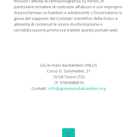
mission l'attività di farmacovigilanza su minori, in
particolare iniziative di contrasto all’abuso e uso improprio
di psicofarmaci su bambini e adolescenti. L’Osservatorio si
giova del supporto del Comitato scientifico della Onlus e
alimenta di contenuti le azioni di informazione e
sensibilizzazione promosse tramite questo portale web.
Giù le mani dai Bambini ONLUS
Corso G. Sommeilier, 31
10128 Torino (TO)
CF: 97650080019
Contatti :
info@giulemanidaibambini.org
Facebook
Vimeo