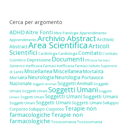
Cerca per argomento
ADHD
Altre Fonti
Altre Patologie
Apprendimento
Archivio Abstract
Archivio
Apprendimento
Area Scientifica
Articoli
Abstract
Scientifici
Comitato
Cardiologia
Cardiologia
Comitato
Documenti
Depressione
Scientifico
Efficacia farmaci
Inefficacia Farmaci
Generico
Inefficacia Farmaci
Istituto Superiore
Miscellanea
Miscellanea
Mortalità
di Sanità
Neurologia
Neurologia
Portavoce
Mortalità
Nazionale
Soggetti Animali
Soggetti
Soggetti Animali
Soggetti Umani
Umani
Soggetti Umani
Soggetti
Soggetti Umani
Soggetti Umani
Soggetti Umani
Umani
Soggetti Umani
Soggetti Umani
Sviluppo
Soggetti Umani
Terapie non
Corporeo
Sviluppo Corporeo
farmacologiche
Terapie non
farmacologiche
Tossicomania
Tossicomania