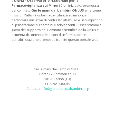
L'
ONFM -
Osservatorio Nazionale per la
Farmacovigilanza sui Minori
è un iniziativa promossa
dal comitato
Giù le mani dai bambini ONLUS
e ha come
mission l'attività di farmacovigilanza su minori, in
particolare iniziative di contrasto all’abuso e uso improprio
di psicofarmaci su bambini e adolescenti. L’Osservatorio si
giova del supporto del Comitato scientifico della Onlus e
alimenta di contenuti le azioni di informazione e
sensibilizzazione promosse tramite questo portale web.
Giù le mani dai Bambini ONLUS
Corso G. Sommeilier, 31
10128 Torino (TO)
CF: 97650080019
Contatti :
info@giulemanidaibambini.org
Facebook
Vimeo