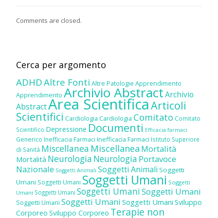
Comments are closed.
Cerca per argomento
ADHD
Altre Fonti
Altre Patologie
Apprendimento
Archivio Abstract
Archivio
Apprendimento
Area Scientifica
Articoli
Abstract
Scientifici
Comitato
Cardiologia
Cardiologia
Comitato
Documenti
Depressione
Scientifico
Efficacia farmaci
Inefficacia Farmaci
Generico
Inefficacia Farmaci
Istituto Superiore
Miscellanea
Miscellanea
Mortalità
di Sanità
Neurologia
Neurologia
Portavoce
Mortalità
Nazionale
Soggetti Animali
Soggetti
Soggetti Animali
Soggetti Umani
Umani
Soggetti Umani
Soggetti
Soggetti Umani
Soggetti Umani
Soggetti Umani
Umani
Soggetti Umani
Soggetti Umani
Sviluppo
Soggetti Umani
Terapie non
Corporeo
Sviluppo Corporeo