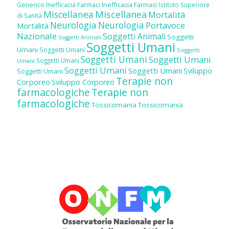
Inefficacia Farmaci
Generico
Inefficacia Farmaci
Istituto Superiore
Miscellanea
Miscellanea
Mortalità
di Sanità
Neurologia
Neurologia
Portavoce
Mortalità
Nazionale
Soggetti Animali
Soggetti
Soggetti Animali
Soggetti Umani
Umani
Soggetti Umani
Soggetti
Soggetti Umani
Soggetti Umani
Soggetti Umani
Umani
Soggetti Umani
Soggetti Umani
Sviluppo
Soggetti Umani
Terapie non
Corporeo
Sviluppo Corporeo
farmacologiche
Terapie non
farmacologiche
Tossicomania
Tossicomania