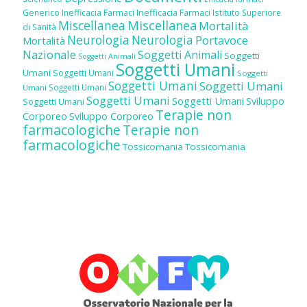
Inefficacia Farmaci
Generico
Inefficacia Farmaci
Istituto Superiore
Miscellanea
Miscellanea
Mortalità
di Sanità
Neurologia
Neurologia
Portavoce
Mortalità
Nazionale
Soggetti Animali
Soggetti
Soggetti Animali
Soggetti Umani
Umani
Soggetti Umani
Soggetti
Soggetti Umani
Soggetti Umani
Soggetti Umani
Umani
Soggetti Umani
Soggetti Umani
Sviluppo
Soggetti Umani
Terapie non
Corporeo
Sviluppo Corporeo
farmacologiche
Terapie non
farmacologiche
Tossicomania
Tossicomania