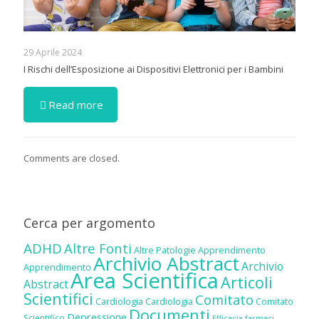
29 Aprile 2024
I Rischi dell’Esposizione ai Dispositivi Elettronici per i Bambini
Read more
Comments are closed.
Cerca per argomento
ADHD
Altre Fonti
Altre Patologie
Apprendimento
Archivio Abstract
Archivio
Apprendimento
Area Scientifica
Articoli
Abstract
Scientifici
Comitato
Cardiologia
Cardiologia
Comitato
Documenti
Depressione
Scientifico
Efficacia farmaci