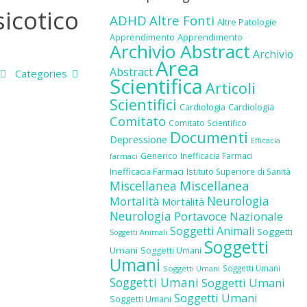
sicotico
ADHD
Altre Fonti
Altre Patologie
Apprendimento
Apprendimento
Archivio Abstract
Archivio
Area
Abstract
Categories
Scientifica
Articoli
Scientifici
Cardiologia
Cardiologia
Comitato
Comitato Scientifico
Documenti
Depressione
Efficacia
Generico
Inefficacia Farmaci
farmaci
Inefficacia Farmaci
Istituto Superiore di Sanità
Miscellanea
Miscellanea
Neurologia
Mortalità
Mortalità
Neurologia
Portavoce Nazionale
Soggetti Animali
Soggetti
Soggetti Animali
Soggetti
Umani
Soggetti Umani
Umani
Soggetti Umani
Soggetti Umani
Soggetti Umani
Soggetti Umani
Soggetti Umani
Soggetti Umani