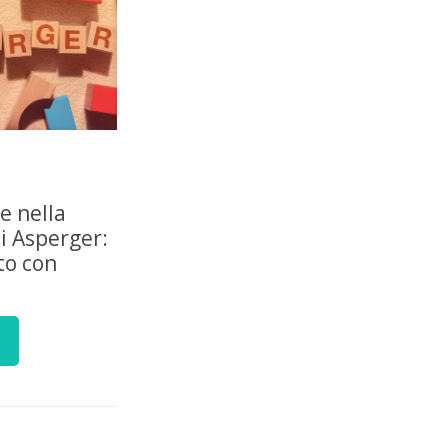
le nella
i Asperger:
to con