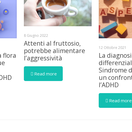
8 Giugno 2022
Attenti al fruttosio,
12 Ottobre 2021
potrebbe alimentare
a flora
La diagnosi
l’aggressività
ue
differenzia
Sindrome d
Read more
ADHD
un confron
l’ADHD
Read more